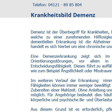
Telefon: 04121 - 89 85 804                      
Krankheitsbild Demenz
Demenz
ist
der
Überbegriff
für
Krankheiten,
welche
zu
einer
zunehmenden
Hilflosigke
dementiellen
Erkrankung
ist
die
Alzheimer
handelt es sich hierbei um eine chronische un
Eine
Demenzerkrankung
zeigt
sich
im
Orientierungsstörungen,
vor
allem
in
Entscheidungsfähigkeit.
Dieses
führt
zu
auffä
wie zum Beispiel Ängstlichkeit oder Misstrauen
Im
weiteren
Verlauf
der
Erkrankung
nimm
Fähigkeiten
können
immer
weniger
bewältigt
Zubereiten
einer
Mahlzeit.
Ohne
Anleitung
un
möglich.
Für
Angehörige
bedeutet
dies
häuf
körperliche und psychische Be- und Überlastu
Aus
diesem
Grund
ist
es
erforderlich,
pf