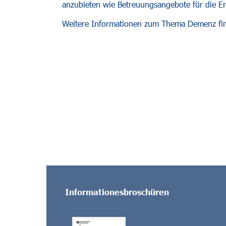
anzubieten wie Betreuungsangebote für die E
Weitere Informationen zum Thema Demenz find
  Alzheimer Gesellschaft Schleswig-Holstein

  Kompetenzzentrum Demenz

  Deutsche Alzheimer Gesellschaft 

Informationesbroschüren